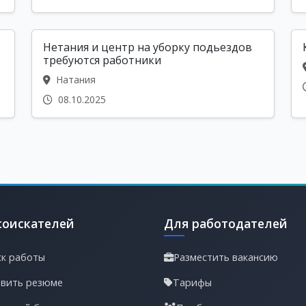
Нетания и центр на уборку подьездов
требуются работники
Натания
08.10.2025
соискателей
Для работодателей
к работы
Разместить вакансию
вить резюме
Тарифы