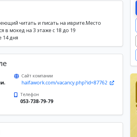
умеющий читать и писать на иврите.Место
 в мокед на 3 этаже с 18 до 19
 14 дня
ле
Сайт компании
и.
haifawork.com/vacancy.php?id=87762
Телефон
053-738-79-79
ы