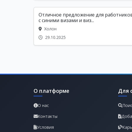
Отличное предложение для работнико
с синими визами и виз...
Холон
29.10.2025
О платформе
Для 
О нас
Поис
Контакты
Доба
Условия
Карь