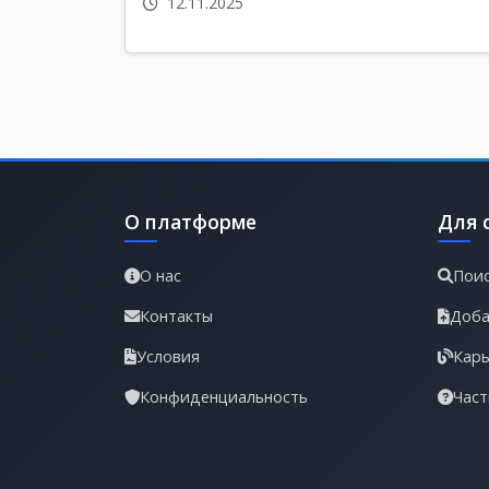
12.11.2025
О платформе
Для 
О нас
Поис
Контакты
Доба
Условия
Карь
Конфиденциальность
Част