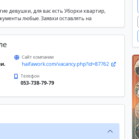
гие девушки, для вас есть Уборки квартир,
окументы любые. Заявки оставлять на
ле
Сайт компании
и.
haifawork.com/vacancy.php?id=87762
Телефон
053-738-79-79
ы