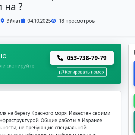
 на ?
.
Эйлат
04.10.2025
18 просмотров
лю
053-738-79-79
ли скопируйте
Копировать номер
ля на берегу Красного моря. Известен своими
инфраструктурой. Общие работы в Израиле
ьности, не требующие специальной
ставляют обучение на рабочем месте и