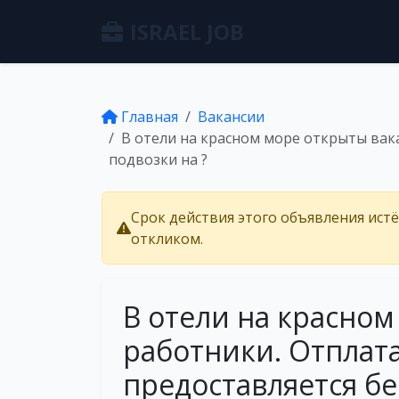
ISRAEL JOB
Главная
Вакансии
В отели на красном море открыты вака
подвозки на ?
Срок действия этого объявления ист
откликом.
В отели на красно
работники. Отплата
предоставляется б