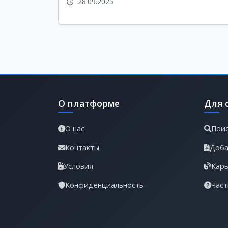
28.09.2025
О платформе
Для 
О нас
Поис
Контакты
Доба
Условия
Карь
Конфиденциальность
Част