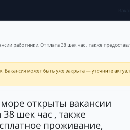
Вака
нсии работники. Отплата 38 шек час , также предостав
ёк. Вакансия может быть уже закрыта — уточните актуа
м море открыты вакансии
 38 шек час , также
есплатное проживание,