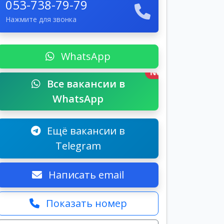
053-738-79-79
Нажмите для звонка
WhatsApp
New
Все вакансии в
WhatsApp
Ещё вакансии в
Telegram
Написать email
Показать номер