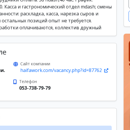
00. Касса и гастрономический отдел mdash; смены
язанности: раскладка, касса, нарезка сыров и
я остальных позиций опыт не требуется.
еработки оплачиваются, коллектив дружный
ле
Сайт компании
и.
haifawork.com/vacancy.php?id=87762
Телефон
053-738-79-79
ы