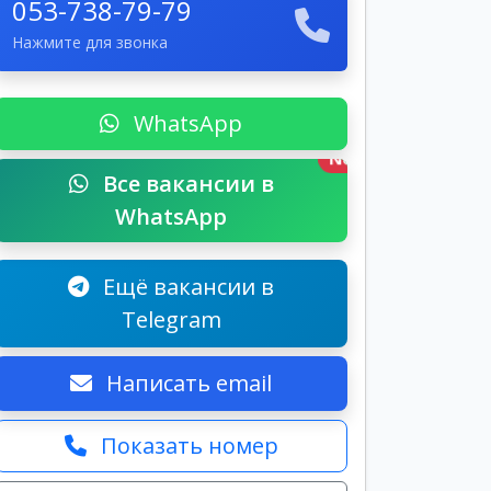
053-738-79-79
Нажмите для звонка
WhatsApp
New
Все вакансии в
WhatsApp
Ещё вакансии в
Telegram
Написать email
Показать номер