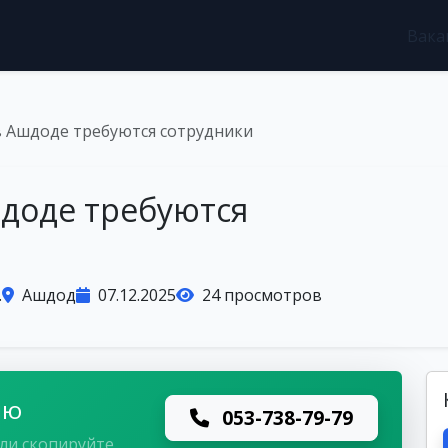
Вака
в Ашдоде требуются сотрудники
шдоде требуются
.
Ашдод
07.12.2025
24 просмотров
лю
053-738-79-79
ли скопируйте