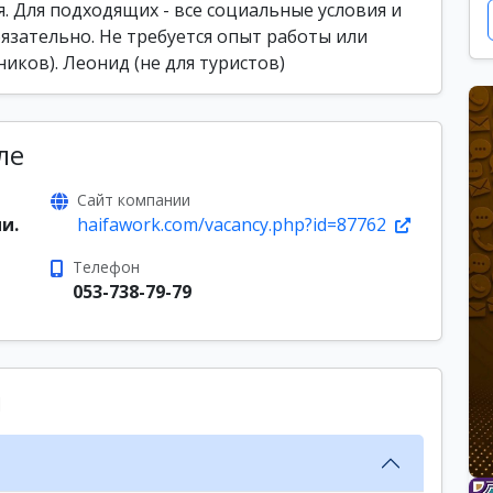
я. Для подходящих - все социальные условия и
язательно. Не требуется опыт работы или
иков). Леонид (не для туристов)
ле
Сайт компании
и.
haifawork.com/vacancy.php?id=87762
Телефон
053-738-79-79
ы