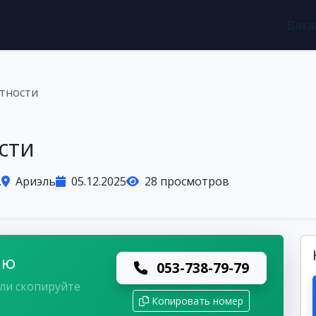
Вака
тности
сти
.
Ариэль
05.12.2025
28 просмотров
лю
053-738-79-79
ли скопируйте
Копировать номер