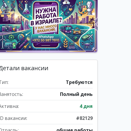
Детали вакансии
Тип:
Требуются
Занятость:
Полный день
Активна:
4 дня
ID вакансии:
#82129
Отрасль:
общие работы