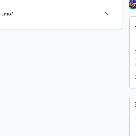
нсию?