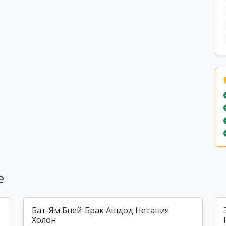
е
)
Бат-Ям Бней-Брак Ашдод Нетания
Холон