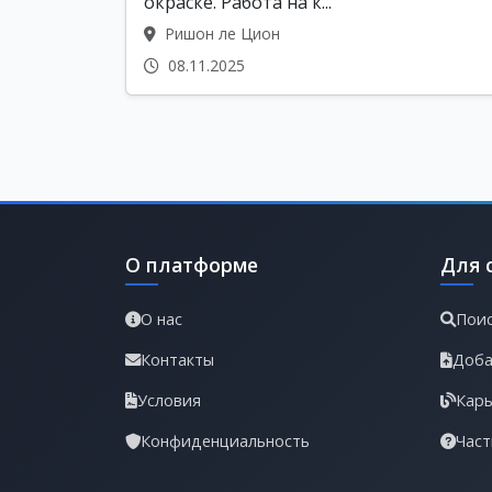
окраске. Работа на к...
Ришон ле Цион
08.11.2025
О платформе
Для 
О нас
Поис
Контакты
Доба
Условия
Карь
Конфиденциальность
Част