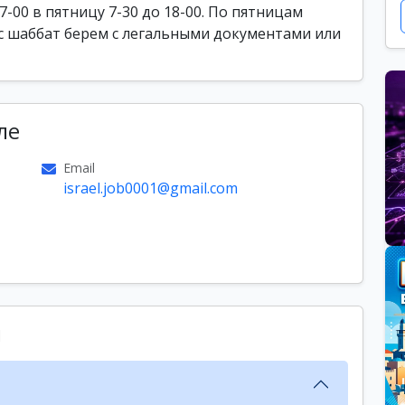
17-00 в пятницу 7-30 до 18-00. По пятницам
час шаббат берем с легальными документами или
ле
Email
israel.job0001@gmail.com
ы