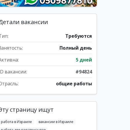
Детали вакансии
Тип:
Требуются
Занятость:
Полный день
Активна:
5 дней
ID вакансии:
#94824
Отрасль:
общие работы
Эту страницу ищут
работа в Израиле
вакансии в Израиле
работа для репатриантов