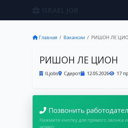
ISRAEL JOB
Главная
Вакансии
РИШОН ЛЕ ЦИ
РИШОН ЛЕ ЦИОН
ILjobs
Сдерот
12.05.2026
17 п
Позвонить работодате
Нажмите кнопку для прямого звонка и
номер