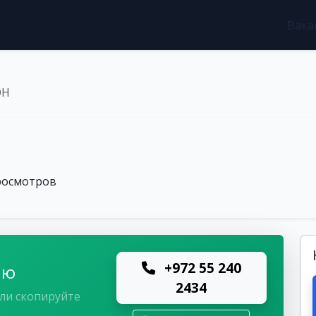
Вака
ОН
росмотров
+972 55 240
лю
2434
ли скопируйте