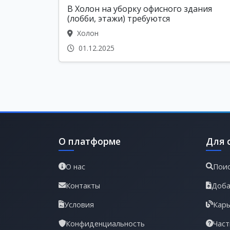
В Холон на уборку офисного здания
(лобби, этажи) требуются
Холон
01.12.2025
О платформе
Для 
О нас
Поис
Контакты
Доба
Условия
Карь
Конфиденциальность
Част