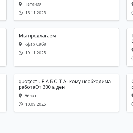
Натания
13.11.2025
т
Мы предлагаем
Кфар Саба
19.11.2025
quot;есть Р А Б О Т А- кому необходима
работаОт 300 в ден...
Эйлат
10.09.2025