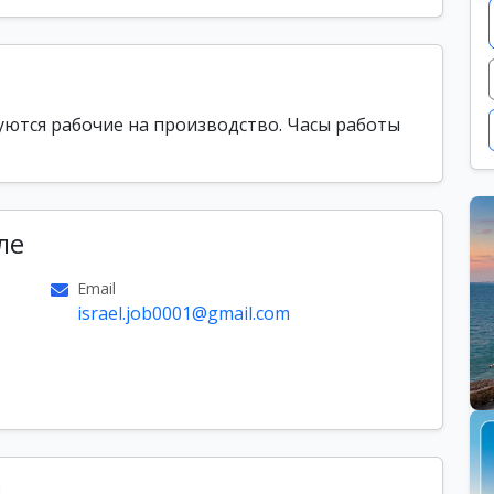
ются рабочие на производство. Часы работы
ле
Email
israel.job0001@gmail.com
ы