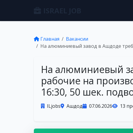
ISRAEL JOB
Главная
Вакансии
На алюминиевый завод в Ашдоде требу
На алюминиевый за
рабочие на произво
16:30, 50 шек. под
ILjobs
Ашдод
07.06.2026
13 п