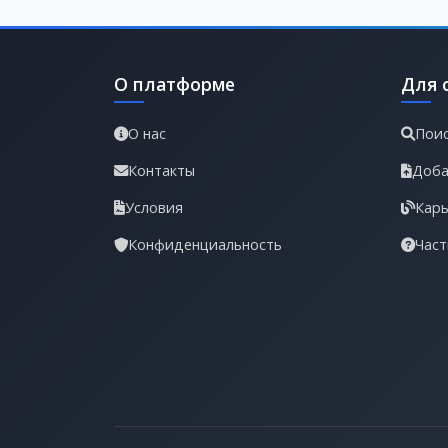
О платформе
Для 
О нас
Поис
Контакты
Доба
Условия
Карь
Конфиденциальность
Част