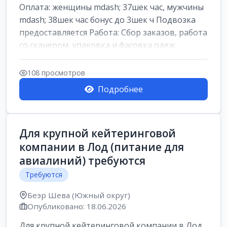
Оплата: женщины mdash; 37шек час, мужчины
mdash; 38шек час бонус до 3шек ч Подвозка
предоставляется Работа: Сбор заказов, работа
со сканером, упаковка и фасовка одеж...
108 просмотров
Подробнее
Для крупной кейтеринговой
компании в Лод (питание для
авиалиний) требуются
Требуются
Беэр Шева (Южный округ)
Опубликовано: 18.06.2026
Для крупной кейтеринговой компании в Лод